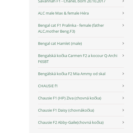
Savannah F1 - Chanel, born 20.10.2017
ALC male Max & female Héra
Bengal cat F1 Pralinka - female (father
ALC,mother Beng.F3)
Bengal cat Hamlet (male)
Bengalská kočka Carmen F2 a kocour Q-Archi
F6SBT
Bengálská kočka F2 Mia Ammy od skal
CHAUSIE f1
Chausie F1 (HP) Ziva (chovná kočka)
Chausie F1 Daisy (chovnákočka)
Chausie F2 Abby-Gaile(chovná kočka)