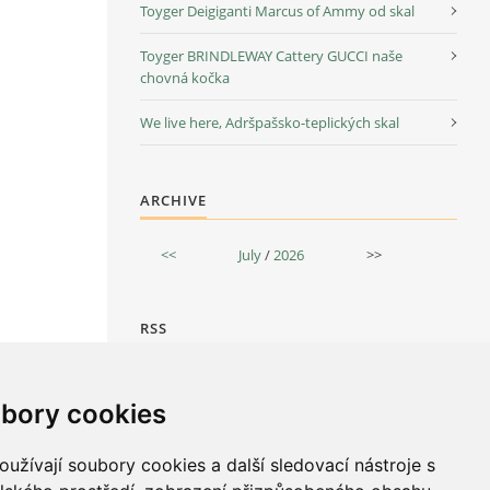
Toyger Deigiganti Marcus of Ammy od skal
Toyger BRINDLEWAY Cattery GUCCI naše
chovná kočka
We live here, Adršpašsko-teplických skal
ARCHIVE
<<
July
/
2026
>>
RSS
Overview of sources
bory cookies
užívají soubory cookies a další sledovací nástroje s
STATISTICS