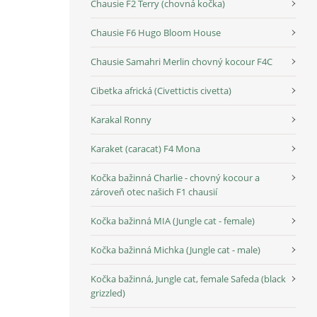
Chausie F2 Terry (chovná kočka)
Chausie F6 Hugo Bloom House
Chausie Samahri Merlin chovný kocour F4C
Cibetka africká (Civettictis civetta)
Karakal Ronny
Karaket (caracat) F4 Mona
Kočka bažinná Charlie - chovný kocour a
zároveň otec našich F1 chausií
Kočka bažinná MIA (Jungle cat - female)
Kočka bažinná Michka (Jungle cat - male)
Kočka bažinná, Jungle cat, female Safeda (black
grizzled)