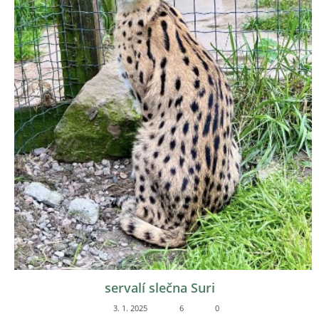
Update cookies preferences
© 2026 eStránky.cz
|
RSS
servalí slečna Suri
3. 1. 2025
6
0