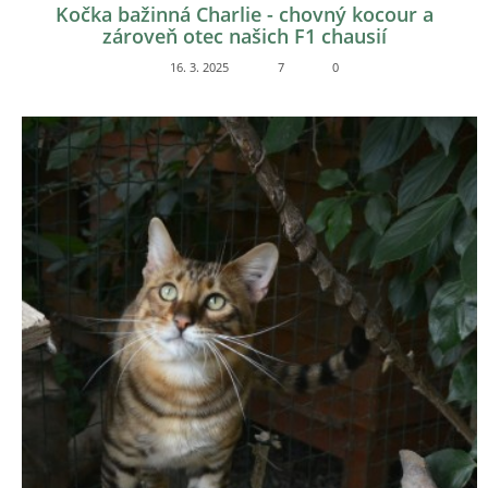
Kočka bažinná Charlie - chovný kocour a
zároveň otec našich F1 chausií
16. 3. 2025
7
0