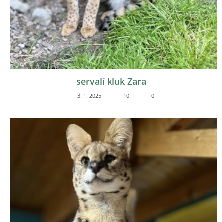
servalí kluk Zara
3. 1. 2025
10
0