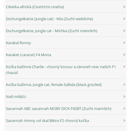
Cibetka africká (Civettictis civetta)
Dschungelkatze (Jungle cat) - Mia (Zucht weibliche)
Dschungelkatze, Jungle cat - Michka (Zucht männlich)
Karakal Ronny
Karaket (caracat) F4 Mona
Kočka bažinná Charlie - chovný kocour a zároveň otec našich F1
chausií
Kočka bažinná, Jungle cat, female Safeda (black grizzled)
Naši miláčci
Savannah ABC savannah MOBY DICK F6SBT (Zucht männlich)
Savannah Ammy od skal Bikira F2 chovná kočka