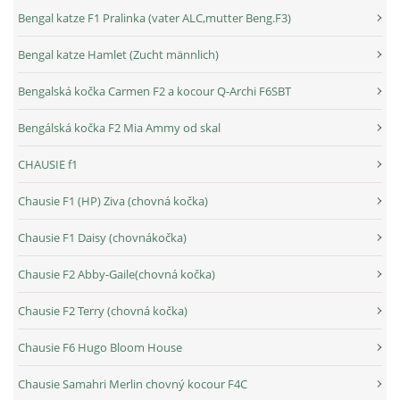
Bengal katze F1 Pralinka (vater ALC,mutter Beng.F3)
Bengal katze Hamlet (Zucht männlich)
Bengalská kočka Carmen F2 a kocour Q-Archi F6SBT
Bengálská kočka F2 Mia Ammy od skal
CHAUSIE f1
Chausie F1 (HP) Ziva (chovná kočka)
Chausie F1 Daisy (chovnákočka)
Chausie F2 Abby-Gaile(chovná kočka)
Chausie F2 Terry (chovná kočka)
Chausie F6 Hugo Bloom House
Chausie Samahri Merlin chovný kocour F4C