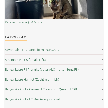
Karaket (caracat) F4 Mona
FOTOALBUM
Savannah F1 - Chanel, born 20.10.2017
ALC male Max & female Héra
Bengal katze F1 Pralinka (vater ALC,mutter Beng.F3)
Bengal katze Hamlet (Zucht männlich)
Bengalská kočka Carmen F2 a kocour Q-Archi F6SBT
Bengálská kočka F2 Mia Ammy od skal