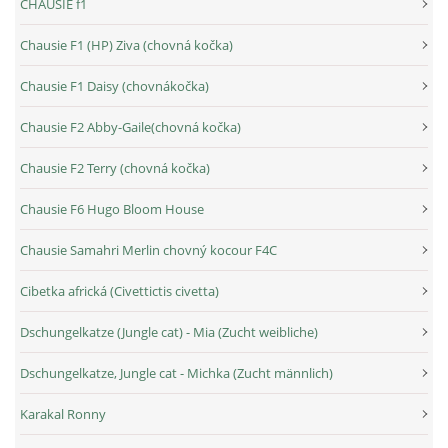
CHAUSIE f1
Chausie F1 (HP) Ziva (chovná kočka)
Chausie F1 Daisy (chovnákočka)
Chausie F2 Abby-Gaile(chovná kočka)
Chausie F2 Terry (chovná kočka)
Chausie F6 Hugo Bloom House
Chausie Samahri Merlin chovný kocour F4C
Cibetka africká (Civettictis civetta)
Dschungelkatze (Jungle cat) - Mia (Zucht weibliche)
Dschungelkatze, Jungle cat - Michka (Zucht männlich)
Karakal Ronny