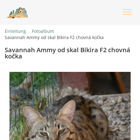
Einleitung
Fotoalbum
Savannah Ammy od skal Bikira F2 chovná kočka
EINLEITUNG
Savannah Ammy od skal Bikira F2 chovná
kočka
FOTOALBUM
RENATA SEMERÁKOVÁ
Zdoňov
Teplice nad Metují
776622547,776112667
renata.ales@seznam.cz
Čeština
English
Deutsch