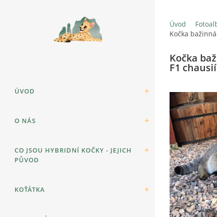
Úvod
Fotoa
Kočka bažinná 
Kočka baž
F1 chausií
ÚVOD
O NÁS
CO JSOU HYBRIDNÍ KOČKY - JEJICH
PŮVOD
KOŤÁTKA