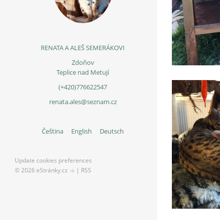
RENATA A ALEŠ SEMERÁKOVI
Zdoňov
Teplice nad Metují
(+420)776622547
renata.ales@seznam.cz
Čeština
English
Deutsch
Update cookies preferences
© 2026 eStránky.cz
|
RSS