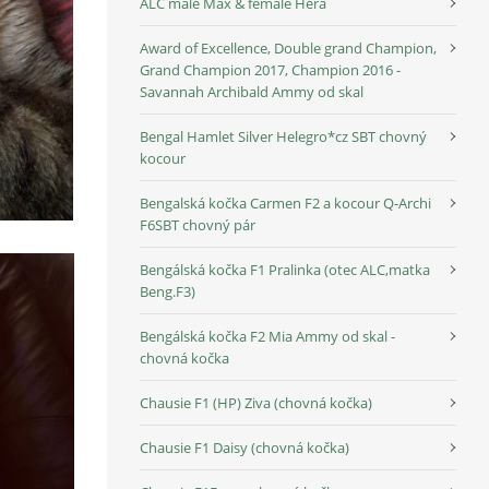
ALC male Max & female Héra
Award of Excellence, Double grand Champion,
Grand Champion 2017, Champion 2016 -
Savannah Archibald Ammy od skal
Bengal Hamlet Silver Helegro*cz SBT chovný
kocour
Bengalská kočka Carmen F2 a kocour Q-Archi
F6SBT chovný pár
Bengálská kočka F1 Pralinka (otec ALC,matka
Beng.F3)
Bengálská kočka F2 Mia Ammy od skal -
chovná kočka
Chausie F1 (HP) Ziva (chovná kočka)
Chausie F1 Daisy (chovná kočka)