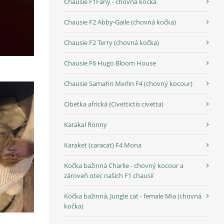
Chausie F1Fany - chovná kočka
Chausie F2 Abby-Gaile (chovná kočka)
Chausie F2 Terry (chovná kočka)
Chausie F6 Hugo Bloom House
Chausie Samahri Merlin F4 (chovný kocour)
Cibetka africká (Civettictis civetta)
Karakal Ronny
Karaket (caracat) F4 Mona
Kočka bažinná Charlie - chovný kocour a
zároveň otec našich F1 chausií
Kočka bažinná, Jungle cat - female Mia (chovná
kočka)