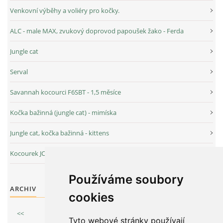
Venkovní výběhy a voliéry pro kočky.
ALC - male MAX, zvukový doprovod papoušek žako - Ferda
Jungle cat
Serval
Savannah kocourci F6SBT - 1,5 měsíce
Kočka bažinná (jungle cat) - mimíska
Jungle cat, kočka bažinná - kittens
Kocourek JC Chip v novém domově v Bělorusku
Používáme soubory
ARCHIV
cookies
<<
červenec
/
2026
>>
Tyto webové stránky používají