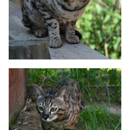
Čeština
English
Deutsch
Update cookies preferences
© 2026 eStránky.cz
|
RSS