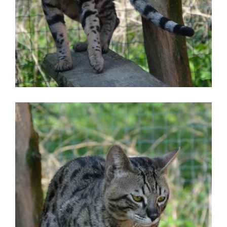
PŘEČTĚTE SI
FOTOALBUM
VIDEA
RENATA A ALEŠ SEMERÁKOVI
Zdoňov
Teplice nad Metují
(+420)776622547
renata.ales@seznam.cz