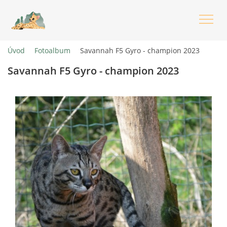
Úvod
Fotoalbum
Savannah F5 Gyro - champion 2023
ÚVOD
Savannah F5 Gyro - champion 2023
O NÁS
CO JSOU HYBRIDNÍ KOČKY - JEJICH PŮVOD
KOŤÁTKA
CHOVANÁ PLEMENA
INFORMACE