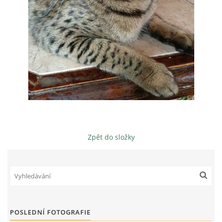
PŘEČTĚTE SI
FOTOALBUM
VIDEA
Zpět do složky
RENATA A ALEŠ SEMERÁKOVI
Zdoňov
Teplice nad Metují
(+420)776622547
renata.ales@seznam.cz
POSLEDNÍ FOTOGRAFIE