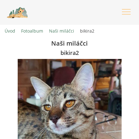
Úvod
Fotoalbum
Naši miláčci
bikira2
ÚVOD
Naši miláčci
bikira2
O NÁS
CO JSOU HYBRIDNÍ KOČKY - JEJICH PŮVOD
KOŤÁTKA
CHOVANÁ PLEMENA
INFORMACE