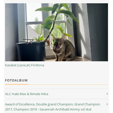
Čeština
English
Deutsch
Update cookies preferences
© 2026 eStránky.cz
|
RSS
Karaket (caracat) F4 Mona
FOTOALBUM
ALC male Max & female Héra
Award of Excellence, Double grand Champion, Grand Champion
2017, Champion 2016 - Savannah Archibald Ammy od skal