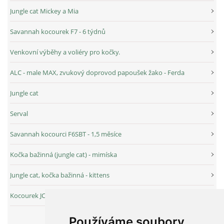
Jungle cat Mickey a Mia
Savannah kocourek F7 - 6 týdnů
Venkovní výběhy a voliéry pro kočky.
ALC - male MAX, zvukový doprovod papoušek žako - Ferda
Jungle cat
Serval
Savannah kocourci F6SBT - 1,5 měsíce
Kočka bažinná (jungle cat) - mimíska
Jungle cat, kočka bažinná - kittens
Kocourek JC Chip v novém domově v Bělorusku
Používáme soubory