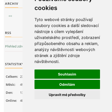
ARCHIV
cookies
<<
červenec
/
2026
>>
Tyto webové stránky používají
soubory cookies a další sledovací
nástroje s cílem vylepšení
RSS
uživatelského prostředí, zobrazení
přizpůsobeného obsahu a reklam,
Přehled zdrojů
analýzy návštěvnosti webových
stránek a zjištění zdroje
návštěvnosti.
STATISTIKY
Souhlasím
Celkem:
2327816
Měsíc:
49849
Odmítám
Den:
1337
Upravit mé předvolby
Online:
40